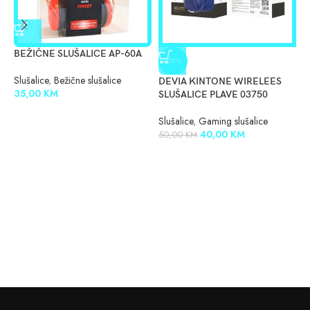
BEŽIČNE SLUŠALICE AP-60A
K
-20%
C
Slušalice
,
Bežične slušalice
DEVIA KINTONE WIRELEES
35,00
KM
S
SLUŠALICE PLAVE 03750
8
Slušalice
,
Gaming slušalice
40,00
KM
50,00
KM