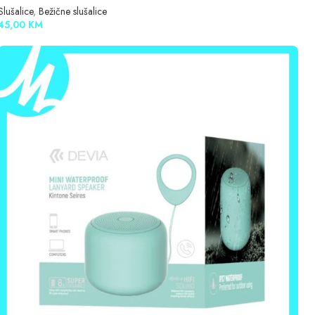
Slušalice
,
Bežične slušalice
45,00
KM