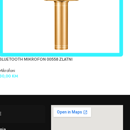
BLUETOOTH MIKROFON 00558 ZLATNI
Mikrofoni
30,00
KM
E
enja