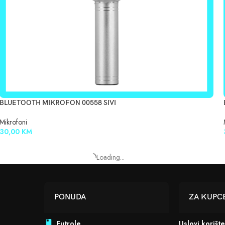
BLUETOOTH MIKROFON 00558 SIVI
Mikrofoni
30,00
KM
Load more products
PONUDA
ZA KUPC
Futrole
Uslovi korišt