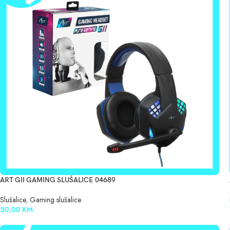
ART GII GAMING SLUŠALICE 04689
Slušalice
,
Gaming slušalice
50,00
KM