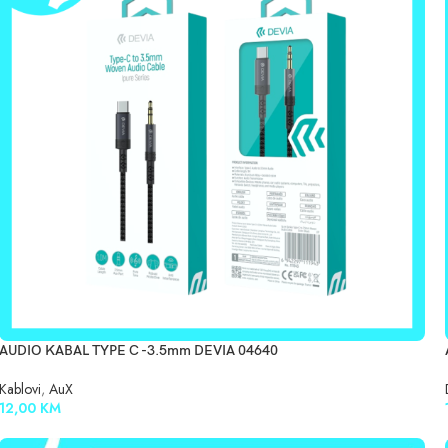
AUDIO KABAL TYPE C -3.5mm DEVIA 04640
Kablovi
,
AuX
12,00
KM