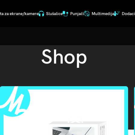
ita za ekrane/kamere
Slušalice
Punjači
Multimedija
Dodaci 
Shop