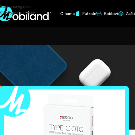
Skip to navigation
Skip to main content
O nama
Futrole
Kablovi
Zašt
Početna
/
Shop