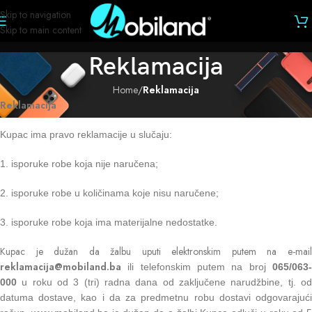
Skip to navigation
Skip to main content
Reklamacija
Home
/
Reklamacija
Reklamacija
Kupac ima pravo reklamacije u slučaju:
1. isporuke robe koja nije naručena;
2. isporuke robe u količinama koje nisu naručene;
3. isporuke robe koja ima materijalne nedostatke.
Kupac je dužan da žalbu uputi elektronskim putem na e-mail
reklamacija
@mobiland.ba
ili telefonskim putem na broj
065/063-
000
u roku od 3 (tri) radna dana od zaključene narudžbine, tj. od
datuma dostave, kao i da za predmetnu robu dostavi odgovarajući