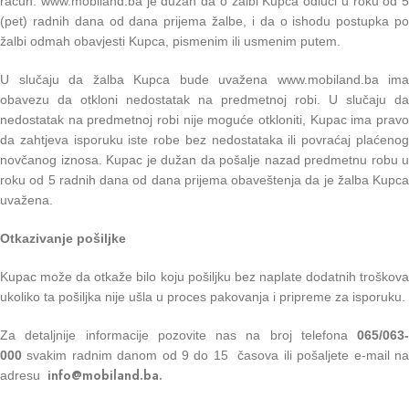
račun. www.mobiland.ba je dužan da o žalbi Kupca odluči u roku od 5
(pet) radnih dana od dana prijema žalbe, i da o ishodu postupka po
žalbi odmah obavjesti Kupca, pismenim ili usmenim putem.
U slučaju da žalba Kupca bude uvažena www.mobiland.ba ima
obavezu da otkloni nedostatak na predmetnoj robi. U slučaju da
nedostatak na predmetnoj robi nije moguće otkloniti, Kupac ima pravo
da zahtjeva isporuku iste robe bez nedostataka ili povraćaj plaćenog
novčanog iznosa. Kupac je dužan da pošalje nazad predmetnu robu u
roku od 5 radnih dana od dana prijema obaveštenja da je žalba Kupca
uvažena.
Otkazivanje pošiljke
Kupac može da otkaže bilo koju pošiljku bez naplate dodatnih troškova
ukoliko ta pošiljka nije ušla u proces pakovanja i pripreme za isporuku.
Za detaljnije informacije pozovite nas na broj telefona
065/063-
000
svakim radnim danom od 9 do 15 časova ili pošaljete e-mail na
info
@
mobiland.ba.
adresu