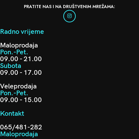
KABAL TYPE C TO LIGHTINING
KABAL ZA BRZO PUNJENJE
YESIDO 04610
100W PD 04700
Kablovi
,
Type C
Kablovi
,
Type C
12,00
KM
15,00
KM