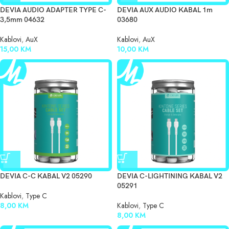
DEVIA AUDIO ADAPTER TYPE C-
DEVIA AUX AUDIO KABAL 1m
3,5mm 04632
03680
Kablovi
,
AuX
Kablovi
,
AuX
15,00
KM
10,00
KM
DEVIA C-C KABAL V2 05290
DEVIA C-LIGHTINING KABAL V2
05291
Kablovi
,
Type C
8,00
KM
Kablovi
,
Type C
8,00
KM