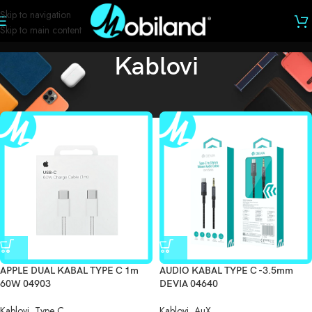
Skip to navigation
Skip to main content
Kablovi
Početna
/
Kablovi
/
Stranica 2
APPLE DUAL KABAL TYPE C 1m
AUDIO KABAL TYPE C -3.5mm
60W 04903
DEVIA 04640
Kablovi
,
Type C
Kablovi
,
AuX