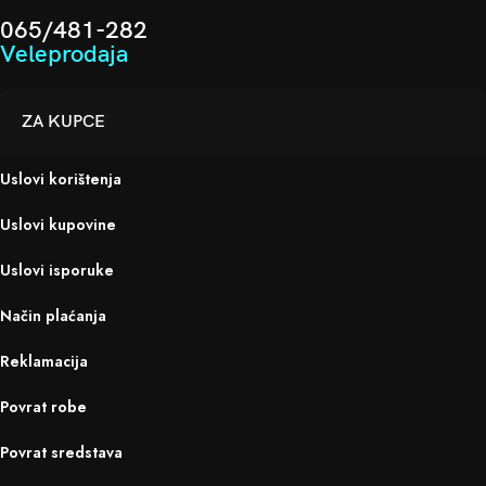
KABAL ZA PUNJENJE C-C DEVIA
LIGHTINING AUX KABAL IPHONE
60W 1.5m 05295
03828
Kablovi
,
Type C
Kablovi
,
AuX
15,00
KM
10,00
KM
LIGHTINING AUX KABAL TIP-C
USB C-USB C KABAL 60W
03827
MONSTELO 04583
Kablovi
,
AuX
Kablovi
,
Type C
10,00
KM
15,00
KM