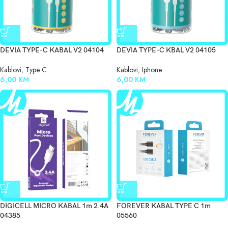
DEVIA TYPE-C KABAL V2 04104
DEVIA TYPE-C KBAL V2 04105
Kablovi
,
Type C
Kablovi
,
Iphone
6,00
KM
6,00
KM
DIGICELL MICRO KABAL 1m 2.4A
FOREVER KABAL TYPE C 1m
04385
05560