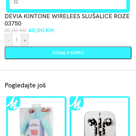
Click to enlarge
DEVIA KINTONE WIRELEES SLUŠALICE ROZE
03750
40,00
KM
50,00
KM
-
+
DODAJ U KORPU
Pogledajte još