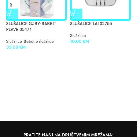
SLUŠALICE GJBY-RABBIT
SLUŠALICE LAI 02755
S
PLAVE 05471
D
Slušalice
Slušalice
,
Bežične slušalice
10,00
KM
S
35,00
KM
1
PRATITE NAS I NA DRUŠTVENIM MREŽAMA: