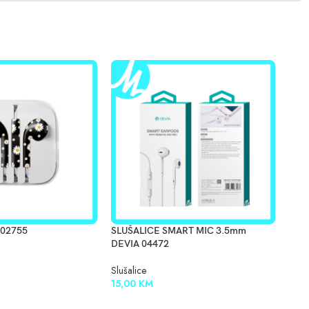
 02755
SLUŠALICE SMART MIC 3.5mm
SLU
DEVIA 04472
046
Slušalice
Sluša
15,00
KM
15,