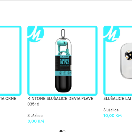
VIA CRNE
KINTONE SLUŠALICE DEVIA PLAVE
SLUŠALICE LAI
03516
Slušalice
Slušalice
10,00
KM
8,00
KM