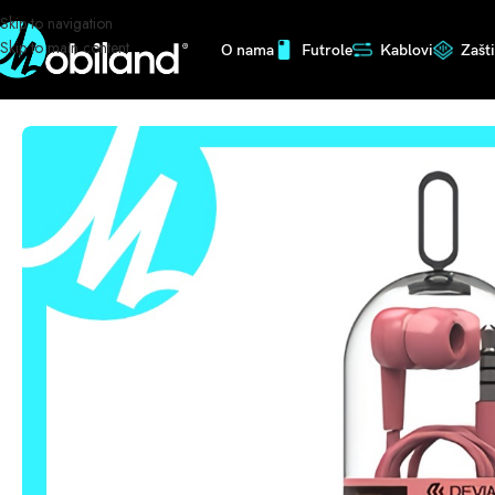
Skip to navigation
Skip to main content
O nama
Futrole
Kablovi
Zašt
Početna
/
Slušalice
/
KINTONE SLUŠALICE DEVIA ROZE 03516