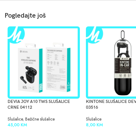
Pogledajte još
DEVIA JOY A10 TWS SLUŠALICE
KINTONE SLUŠALICE DE
CRNE 04112
03516
Slušalice
,
Bežične slušalice
Slušalice
45,00
KM
8,00
KM