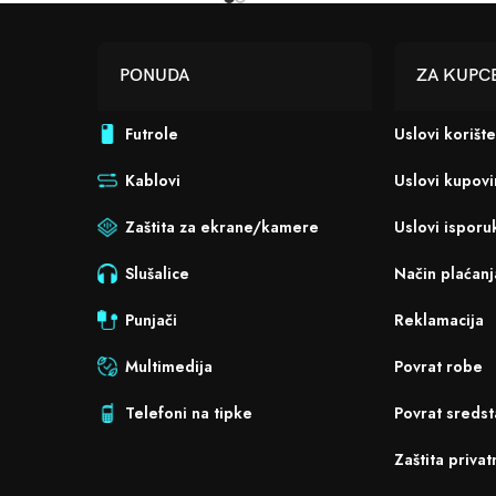
PONUDA
ZA KUPC
Futrole
Uslovi korišt
Kablovi
Uslovi kupov
Zaštita za ekrane/kamere
Uslovi isporu
Slušalice
Način plaćanj
Punjači
Reklamacija
Multimedija
Povrat robe
Telefoni na tipke
Povrat sredst
Zaštita privat