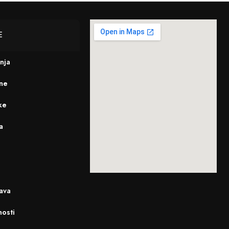
E
enja
ine
ke
a
ava
nosti