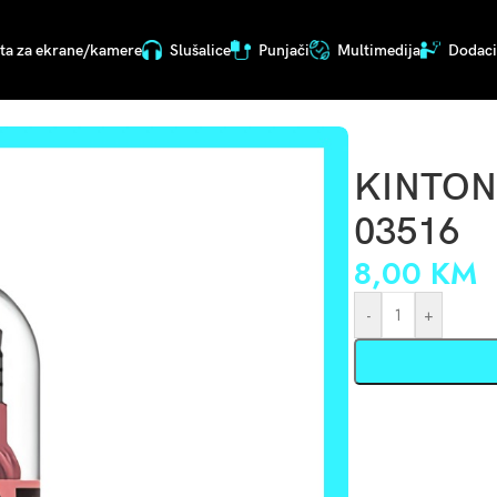
ita za ekrane/kamere
Slušalice
Punjači
Multimedija
Dodaci 
KINTON
03516
8,00
KM
-
+