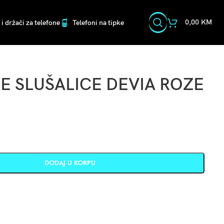
0,00
KM
i držači za telefone
Telefoni na tipke
E SLUŠALICE DEVIA ROZE
DODAJ U KORPU