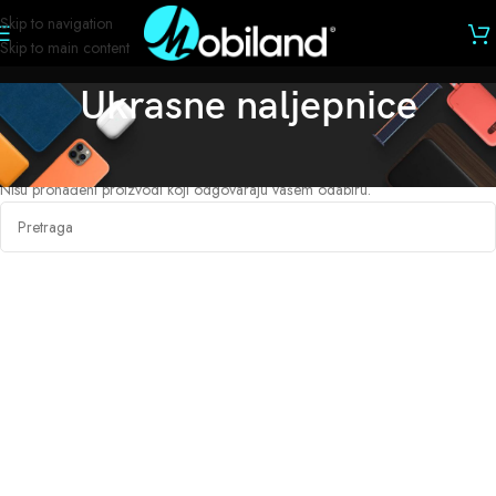
Skip to navigation
Skip to main content
Ukrasne naljepnice
Početna
/
Dodaci i držači za telefone
/
Dodaci
/
Ukrasne naljepnice
Nisu pronađeni proizvodi koji odgovaraju vašem odabiru.