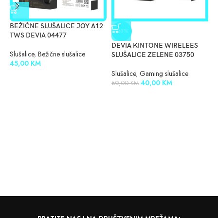
BEŽIČNE SLUŠALICE JOY A12
D
-20%
TWS DEVIA 04477
0
DEVIA KINTONE WIRELEES
Slušalice
,
Bežične slušalice
S
SLUŠALICE ZELENE 03750
45,00
KM
1
Slušalice
,
Gaming slušalice
40,00
KM
50,00
KM