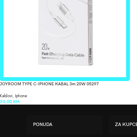
JOYROOM TYPE C-IPHONE KABAL 3m 20W 05297
Kablovi
,
Iphone
20,00
KM
PONUDA
ZA KUPC