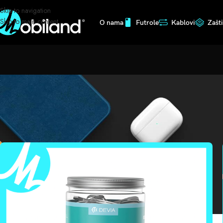
Skip to navigation
Skip to main content
O nama
Futrole
Kablovi
Zašt
Početna
/
Kablovi
/
Iphone