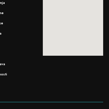
enja
ine
ke
a
ava
nosti