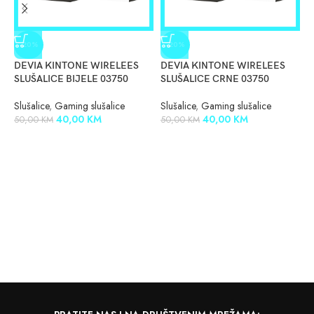
K
-20%
-20%
C
DEVIA KINTONE WIRELEES
DEVIA KINTONE WIRELEES
S
SLUŠALICE BIJELE 03750
SLUŠALICE CRNE 03750
8
Slušalice
,
Gaming slušalice
Slušalice
,
Gaming slušalice
40,00
KM
40,00
KM
50,00
KM
50,00
KM