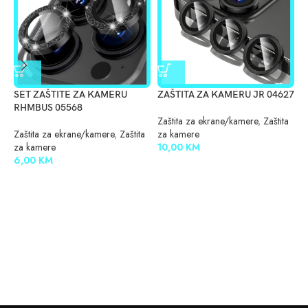
SET ZAŠTITE ZA KAMERU
ZAŠTITA ZA KAMERU JR 04627
Z
RHMBUS 05568
M
Zaštita za ekrane/kamere
,
Zaštita
Zaštita za ekrane/kamere
,
Zaštita
za kamere
Z
za kamere
10,00
KM
z
6,00
KM
1