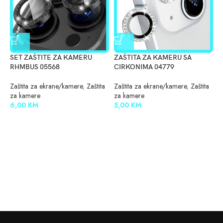
SET ZAŠTITE ZA KAMERU
ZAŠTITA ZA KAMERU SA
Z
RHMBUS 05568
CIRKONIMA 04779
M
Zaštita za ekrane/kamere
,
Zaštita
Zaštita za ekrane/kamere
,
Zaštita
Z
za kamere
za kamere
z
6,00
KM
5,00
KM
1