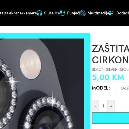
ita za ekrane/kamere
Slušalice
Punjači
Multimedija
Dodaci 
RU SA CIRKONIMA 04779
ZAŠTIT
CIRKON
BLACK SILVER GO
5,00
KM
MODEL
-
+