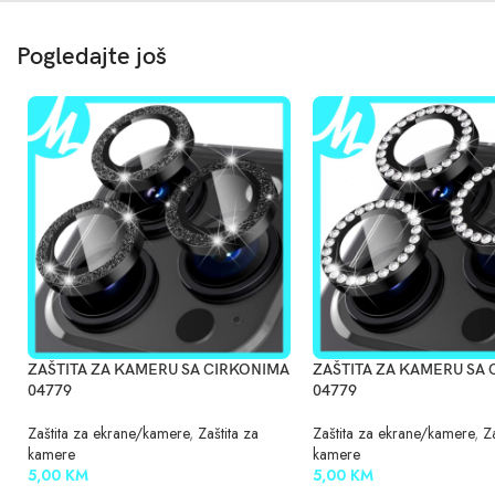
Pogledajte još
ZAŠTITA ZA KAMERU SA CIRKONIMA
ZAŠTITA ZA KAMERU SA
04779
04779
Zaštita za ekrane/kamere
,
Zaštita za
Zaštita za ekrane/kamere
,
Za
kamere
kamere
5,00
KM
5,00
KM