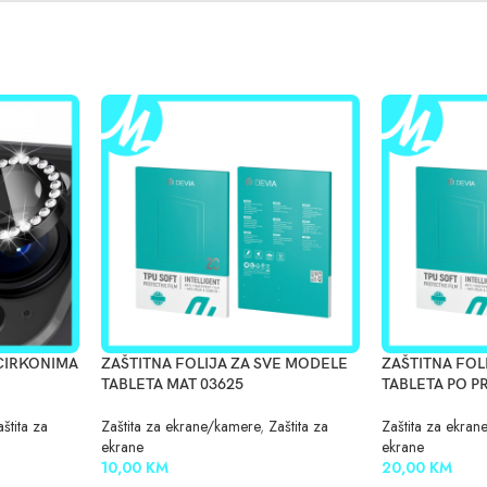
 CIRKONIMA
ZAŠTITNA FOLIJA ZA SVE MODELE
ZAŠTITNA FOL
TABLETA MAT 03625
TABLETA PO P
štita za
Zaštita za ekrane/kamere
,
Zaštita za
Zaštita za ekra
ekrane
ekrane
10,00
KM
20,00
KM