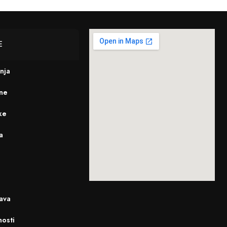
E
enja
ine
ke
a
ava
nosti