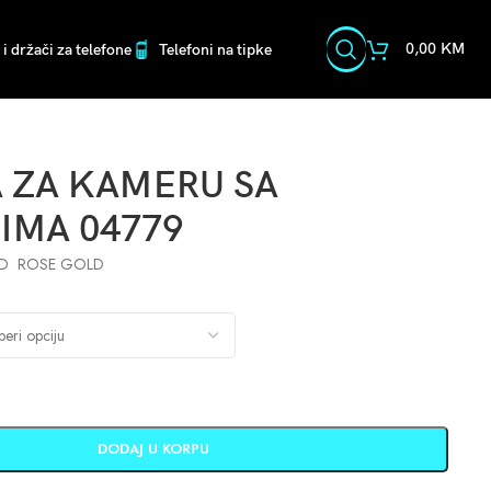
0,00
KM
i držači za telefone
Telefoni na tipke
A ZA KAMERU SA
IMA 04779
LD ROSE GOLD
DODAJ U KORPU