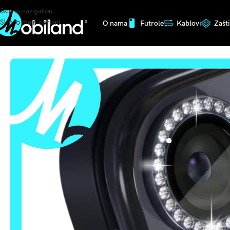
Skip to navigation
Skip to main content
O nama
Futrole
Kablovi
Zašt
Početna
/
Zaštita za ekrane/kamere
/
Zaštita za kamere
/
ZAŠTITA ZA KAME