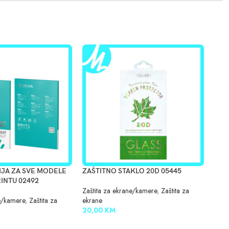
IJA ZA SVE MODELE
ZAŠTITNO STAKLO 20D 05445
ZAŠ
RINTU 02492
Zaštita za ekrane/kamere
,
Zaštita za
Zašt
ne/kamere
,
Zaštita za
ekrane
ekra
20,00
KM
12,