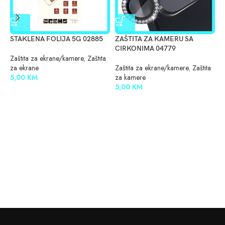
STAKLENA FOLIJA 5G 02885
ZAŠTITA ZA KAMERU SA
Z
CIRKONIMA 04779
C
Zaštita za ekrane/kamere
,
Zaštita
za ekrane
Zaštita za ekrane/kamere
,
Zaštita
Z
5,00
KM
za kamere
z
5,00
KM
5