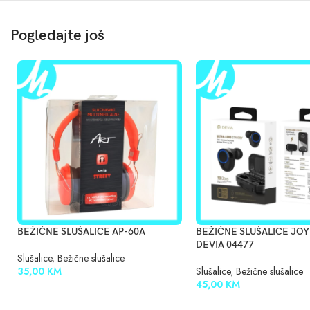
Pogledajte još
BEŽIČNE SLUŠALICE AP-60A
BEŽIČNE SLUŠALICE JOY
DEVIA 04477
Slušalice
,
Bežične slušalice
35,00
KM
Slušalice
,
Bežične slušalice
45,00
KM