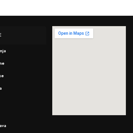
E
enja
ine
ke
a
ava