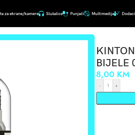
ita za ekrane/kamere
Slušalice
Punjači
Multimedija
Dodaci 
KINTON
BIJELE 
8,00
KM
-
+