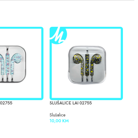
 02755
SLUŠALICE LAI 02755
SLUŠ
Slušalice
Sluša
10,00
KM
10,