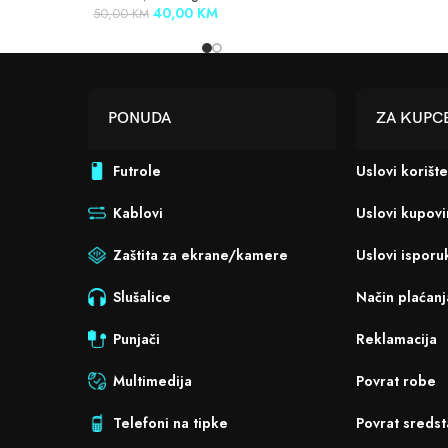
40,00
KM
50,00
KM
PONUDA
ZA KUPC
Futrole
Uslovi korišt
Kablovi
Uslovi kupov
Zaštita za ekrane/kamere
Uslovi isporu
Slušalice
Način plaćanj
Punjači
Reklamacija
Multimedija
Povrat robe
Telefoni na tipke
Povrat sredst