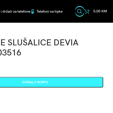
0,00
KM
i držači za telefone
Telefoni na tipke
E SLUŠALICE DEVIA
03516
DODAJ U KORPU