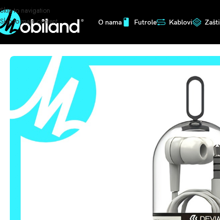
Skip to navigation
Skip to main content
O nama
Futrole
Kablovi
Zašt
Početna
/
Slušalice
/
KINTONE SLUŠALICE DEVIA BIJELE 03516