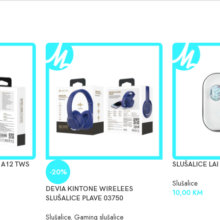
 A12 TWS
SLUŠALICE LAI
-20%
Slušalice
DEVIA KINTONE WIRELEES
10,00
KM
SLUŠALICE PLAVE 03750
Slušalice
,
Gaming slušalice