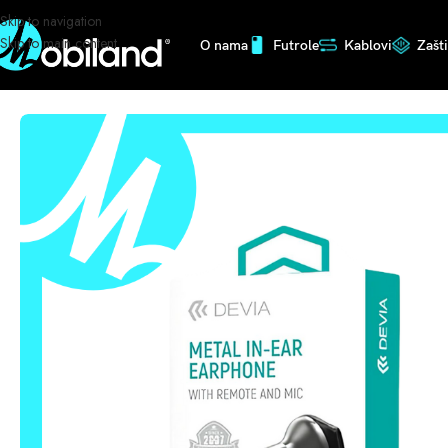
Skip to navigation
Skip to main content
O nama
Futrole
Kablovi
Zašt
Početna
/
Slušalice
/
DEVIA SLUŠALICE METAL IN-EAR 05294