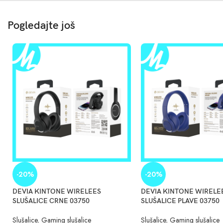
Pogledajte još
-20%
-20%
DEVIA KINTONE WIRELEES
DEVIA KINTONE WIRELE
SLUŠALICE CRNE 03750
SLUŠALICE PLAVE 03750
Slušalice
,
Gaming slušalice
Slušalice
,
Gaming slušalice