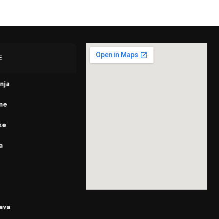
E
enja
ine
ke
a
ava