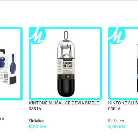
KINTONE SLUŠALICE DEVIA BIJELE
KINTONE SLUŠ
03516
03516
ES
Slušalice
Slušalice
8,00
KM
8,00
KM