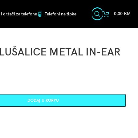
0,00
KM
i držači za telefone
Telefoni na tipke
SLUŠALICE METAL IN-EAR
DODAJ U KORPU