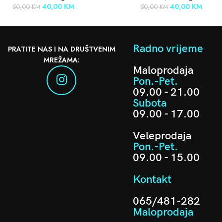
40,00
KM
40,00
KM
50,00
KM
50,00
KM
Radno vrijeme
PRATITE NAS I NA DRUŠTVENIM
MREŽAMA:
Maloprodaja
Pon.-Pet.
09.00 - 21.00
Subota
09.00 - 17.00
Veleprodaja
Pon.-Pet.
09.00 - 15.00
Kontakt
065/481-282
Maloprodaja