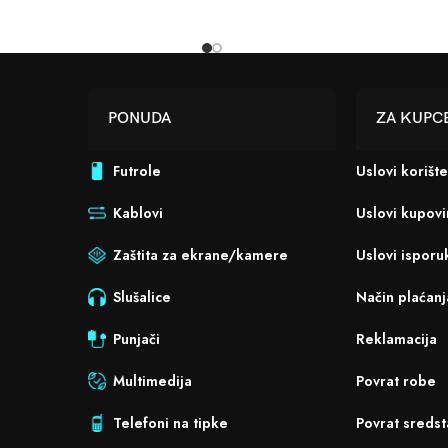
PONUDA
ZA KUPC
Futrole
Uslovi korišt
Kablovi
Uslovi kupov
Zaštita za ekrane/kamere
Uslovi isporu
Slušalice
Način plaćanj
Punjači
Reklamacija
Multimedija
Povrat robe
Telefoni na tipke
Povrat sredst