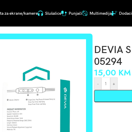
ita za ekrane/kamere
Slušalice
Punjači
Multimedija
Dodaci 
DEVIA 
05294
15,00
KM
-
+