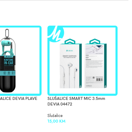
ALICE DEVIA PLAVE
SLUŠALICE SMART MIC 3.5mm
SLU
DEVIA 04472
Sluša
Slušalice
65,
15,00
KM