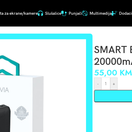
ita za ekrane/kamere
Slušalice
Punjači
Multimedija
Dodaci 
70
SMART 
20000m
55,00
K
-
+