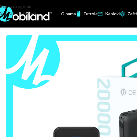
Skip to navigation
Skip to main content
O nama
Futrole
Kablovi
Zašt
Početna
/
Punjači
/
Eksterni
/
SMART BRZI POWER BANK 20000mAh 035