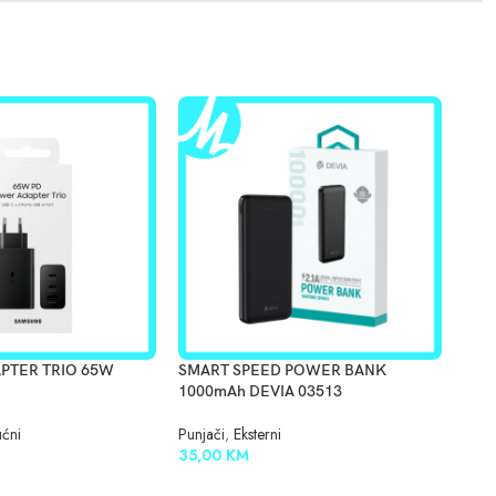
PTER TRIO 65W
SMART SPEED POWER BANK
YES
1000mAh DEVIA 03513
Punj
ćni
Punjači
,
Eksterni
10,
35,00
KM