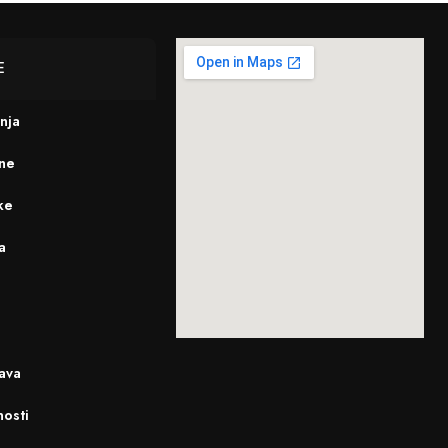
E
enja
ine
ke
a
ava
nosti