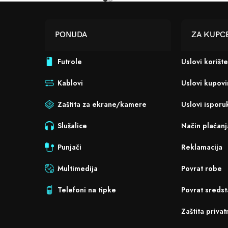
PONUDA
ZA KUPC
Futrole
Uslovi korišt
Kablovi
Uslovi kupov
Zaštita za ekrane/kamere
Uslovi isporu
Slušalice
Način plaćanj
Punjači
Reklamacija
Multimedija
Povrat robe
Telefoni na tipke
Povrat sredst
Zaštita privat