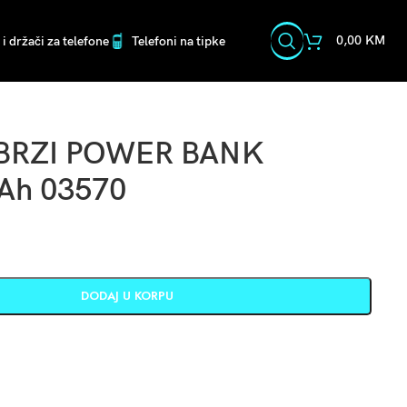
0,00
KM
i držači za telefone
Telefoni na tipke
BRZI POWER BANK
Ah 03570
M
DODAJ U KORPU