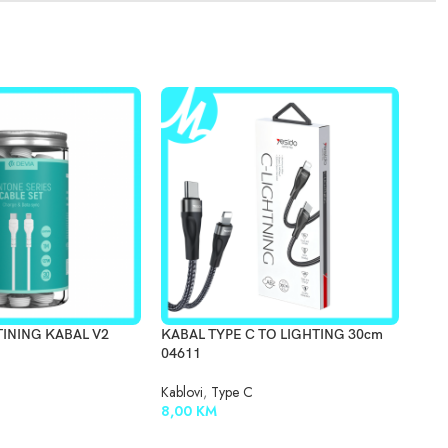
TINING KABAL V2
KABAL TYPE C TO LIGHTING 30cm
USB
04611
YES
Kablovi
,
Type C
Kabl
8,00
KM
12,