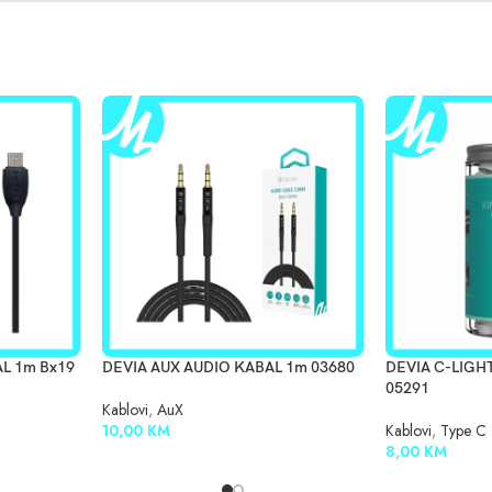
L 1m Bx19
DEVIA AUX AUDIO KABAL 1m 03680
DEVIA C-LIGH
05291
Kablovi
,
AuX
10,00
KM
Kablovi
,
Type C
8,00
KM