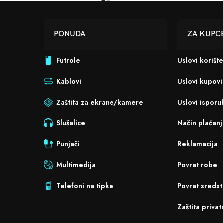
PONUDA
ZA KUPC
Futrole
Uslovi korišt
Kablovi
Uslovi kupov
Zaštita za ekrane/kamere
Uslovi isporu
Slušalice
Način plaćanj
Punjači
Reklamacija
Multimedija
Povrat robe
Telefoni na tipke
Povrat sredst
Zaštita privat