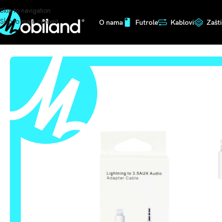
Skip to navigation
Skip to main content
O nama
Futrole
Kablovi
Zašt
Početna
/
Kablovi
/
AuX
/
LIGHTINING AUX KABAL IPHONE 03828