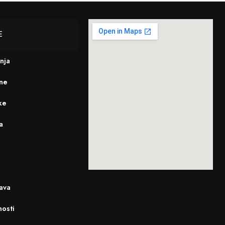
E
enja
ine
ke
a
ava
nosti