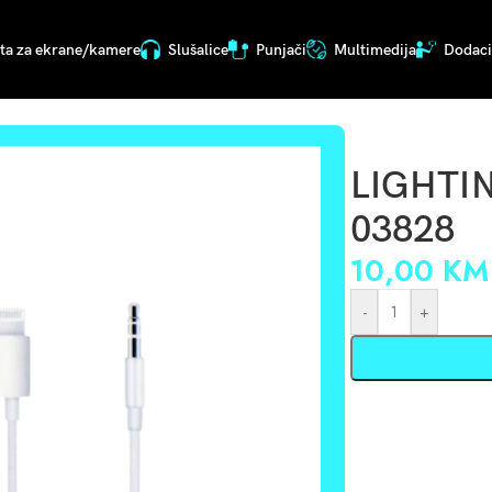
ita za ekrane/kamere
Slušalice
Punjači
Multimedija
Dodaci 
LIGHTI
03828
10,00
KM
-
+