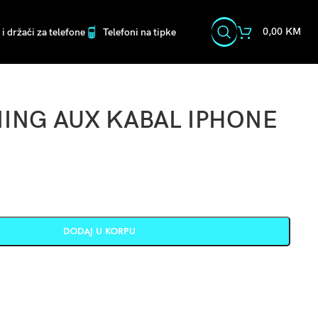
0,00
KM
i držači za telefone
Telefoni na tipke
NING AUX KABAL IPHONE
DODAJ U KORPU