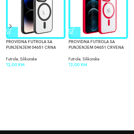
PROVIDNA FUTROLA SA
PROVIDNA FUTROLA SA
S
PUNJENJEM 04651 CRNA
PUNJENJEM 04651 CRVENA
F
0
Futrole
,
Silikonske
Futrole
,
Silikonske
12,00
KM
12,00
KM
F
1