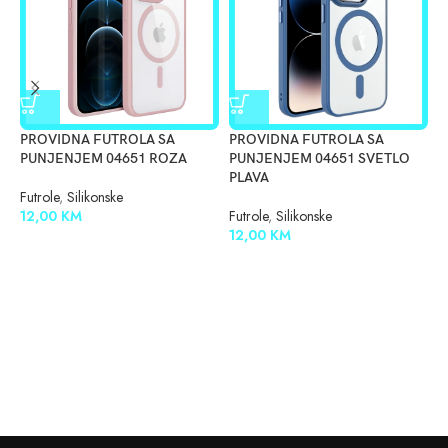
PROVIDNA FUTROLA SA
PROVIDNA FUTROLA SA
S
PUNJENJEM 04651 ROZA
PUNJENJEM 04651 SVETLO
B
PLAVA
Futrole
,
Silikonske
F
12,00
KM
Futrole
,
Silikonske
1
12,00
KM