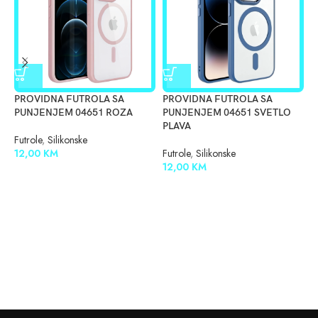
PROVIDNA FUTROLA SA
PROVIDNA FUTROLA SA
S
PUNJENJEM 04651 ROZA
PUNJENJEM 04651 SVETLO
Z
PLAVA
Futrole
,
Silikonske
F
12,00
KM
Futrole
,
Silikonske
1
12,00
KM