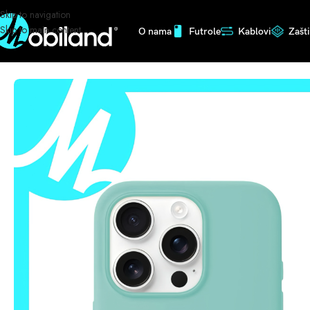
Skip to navigation
Skip to main content
O nama
Futrole
Kablovi
Zašt
Početna
/
Futrole
/
Silikonske
/
IPHONE ORG SILIKONSKA MASKA 03553 