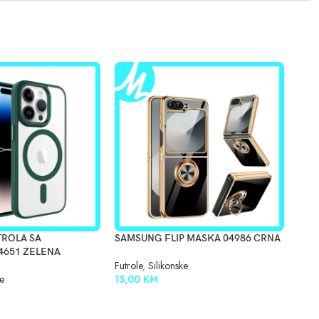
TROLA SA
SAMSUNG FLIP MASKA 04986 CRNA
SAM
4651 ZELENA
Futrole
,
Silikonske
Futro
ke
15,00
KM
12,