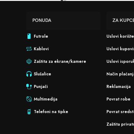
PONUDA
ZA KUPC
Futrole
Uslovi korišt
Kablovi
Uslovi kupov
Zaštita za ekrane/kamere
Uslovi isporu
Slušalice
Način plaćanj
Punjači
Reklamacija
Multimedija
Povrat robe
Telefoni na tipke
Povrat sredst
Zaštita privat