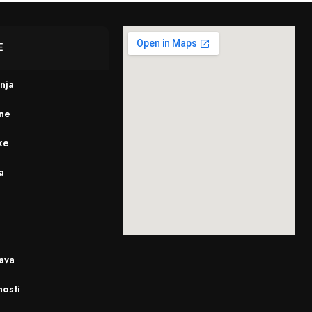
E
enja
ine
ke
a
ava
nosti