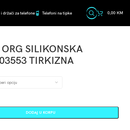
0,00
KM
i držači za telefone
Telefoni na tipke
 ORG SILIKONSKA
03553 TIRKIZNA
DODAJ U KORPU