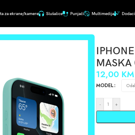
ita za ekrane/kamere
Slušalice
Punjači
Multimedija
Dodaci 
TIRKIZNA
IPHONE
MASKA 
12,00
KM
MODEL
-
+