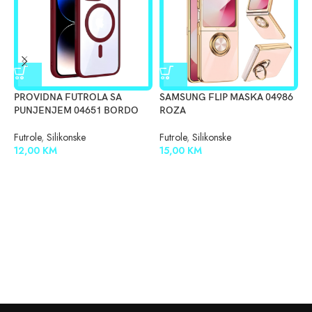
PROVIDNA FUTROLA SA
SAMSUNG FLIP MASKA 04986
S
PUNJENJEM 04651 BORDO
ROZA
F
0
Futrole
,
Silikonske
Futrole
,
Silikonske
12,00
KM
15,00
KM
F
1