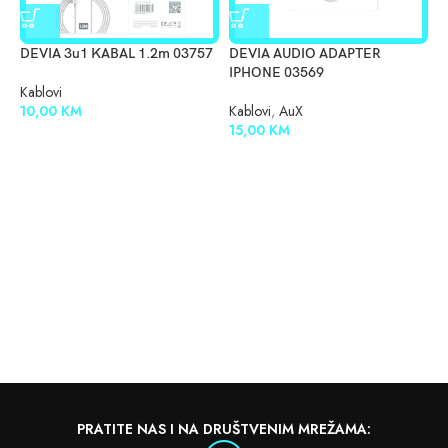
DEVIA 3u1 KABAL 1.2m 03757
DEVIA AUDIO ADAPTER
D
IPHONE 03569
0
Kablovi
10,00
KM
Kablovi
,
AuX
K
15,00
KM
1
PRATITE NAS I NA DRUŠTVENIM MREŽAMA: