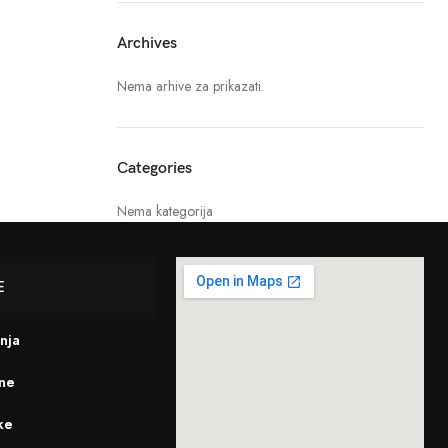
Archives
Nema arhive za prikazati.
Categories
Nema kategorija
E
enja
ine
ke