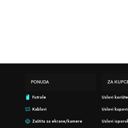
PONUDA
ZA KUPC
Futrole
Uslovi korišt
Kablovi
Uslovi kupov
Zaštita za ekrane/kamere
Uslovi isporu