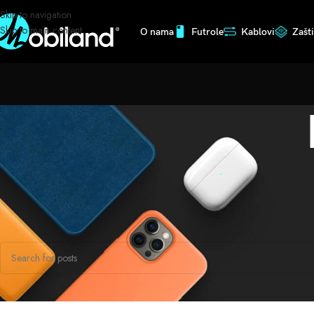
Skip to navigation
Skip to main content
O nama
Futrole
Kablovi
Zašt
Nothing Found
Apologies, but no results were found. Perhaps searching will help find a relate