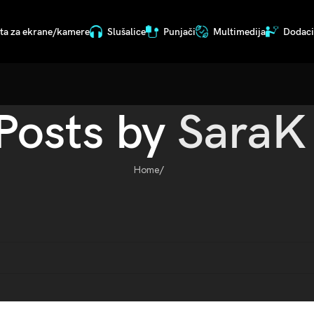
ita za ekrane/kamere
Slušalice
Punjači
Multimedija
Dodaci 
Posts by
SaraK
Home
/
d post.