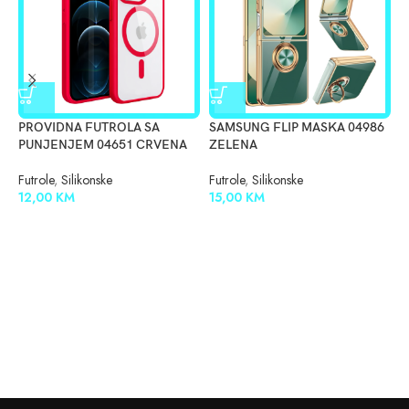
PROVIDNA FUTROLA SA
SAMSUNG FLIP MASKA 04986
S
PUNJENJEM 04651 CRVENA
ZELENA
F
0
Futrole
,
Silikonske
Futrole
,
Silikonske
12,00
KM
15,00
KM
F
1