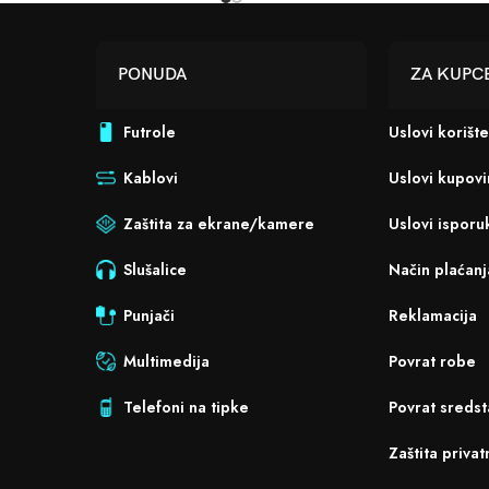
PONUDA
ZA KUPC
Futrole
Uslovi korišt
Kablovi
Uslovi kupov
Zaštita za ekrane/kamere
Uslovi isporu
Slušalice
Način plaćanj
Punjači
Reklamacija
Multimedija
Povrat robe
Telefoni na tipke
Povrat sredst
Zaštita privat