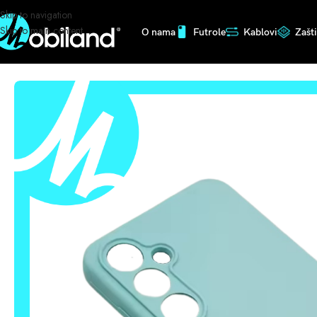
Skip to navigation
Skip to main content
O nama
Futrole
Kablovi
Zašt
Početna
/
Futrole
/
Silikonske
/
SAMSUNG ORG SILIKONSKA MASKA TIRK