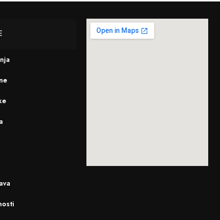
E
enja
ine
ke
a
ava
nosti