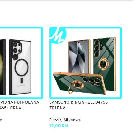
VIDNA FUTROLA SA
SAMSUNG RING SHELL 04753
SAM
4651 CRNA
ZELENA
LILA
ke
Futrole
,
Silikonske
Futro
12,00
KM
15,