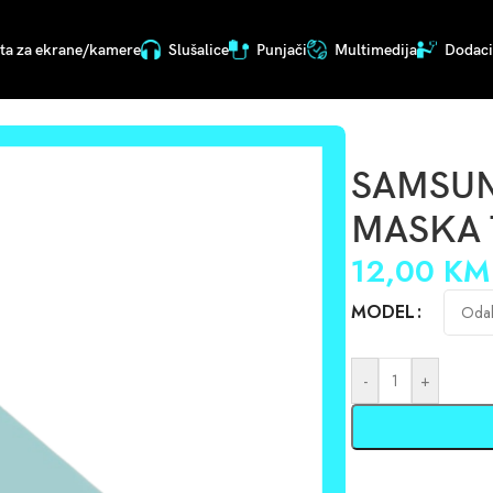
ita za ekrane/kamere
Slušalice
Punjači
Multimedija
Dodaci 
IZNA 03553
SAMSUN
MASKA 
12,00
KM
MODEL
-
+