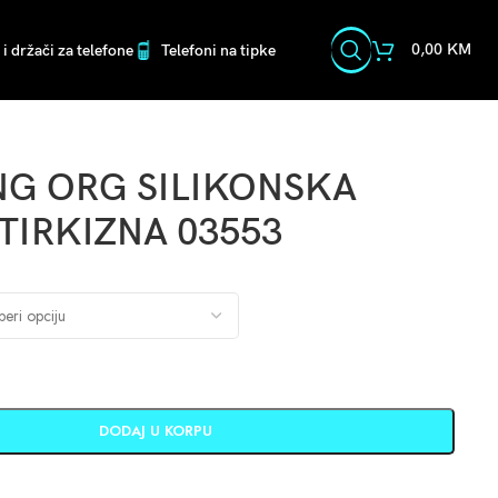
0,00
KM
i držači za telefone
Telefoni na tipke
G ORG SILIKONSKA
TIRKIZNA 03553
DODAJ U KORPU