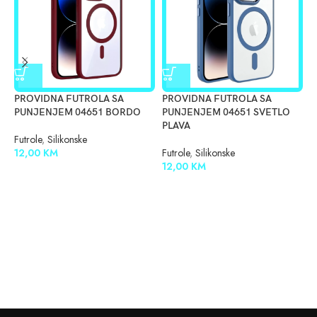
PROVIDNA FUTROLA SA
PROVIDNA FUTROLA SA
S
PUNJENJEM 04651 BORDO
PUNJENJEM 04651 SVETLO
B
PLAVA
Futrole
,
Silikonske
F
12,00
KM
Futrole
,
Silikonske
1
12,00
KM