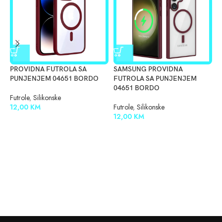
PROVIDNA FUTROLA SA
SAMSUNG PROVIDNA
S
PUNJENJEM 04651 BORDO
FUTROLA SA PUNJENJEM
F
04651 BORDO
0
Futrole
,
Silikonske
12,00
KM
Futrole
,
Silikonske
F
12,00
KM
1