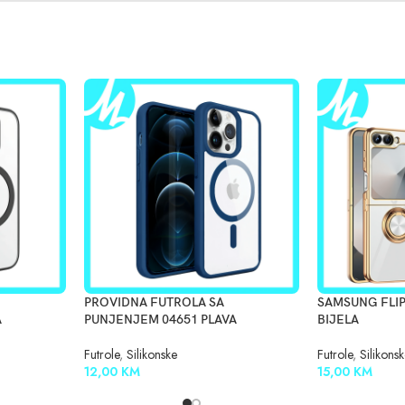
PROVIDNA FUTROLA SA
SAMSUNG FLIP
A
PUNJENJEM 04651 PLAVA
BIJELA
Futrole
,
Silikonske
Futrole
,
Silikons
12,00
KM
15,00
KM