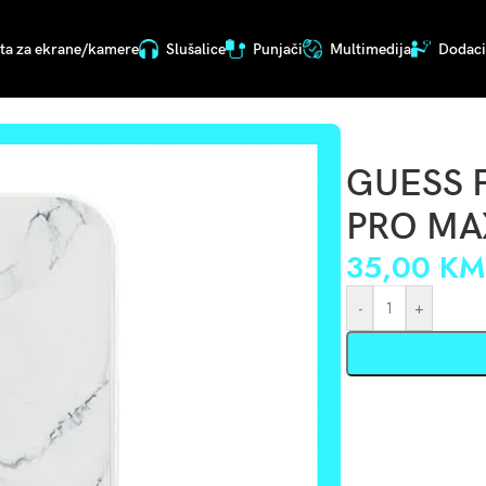
ita za ekrane/kamere
Slušalice
Punjači
Multimedija
Dodaci 
 04530
GUESS 
PRO MA
35,00
KM
-
+