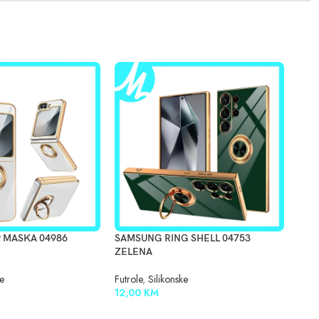
 MASKA 04986
SAMSUNG RING SHELL 04753
SAM
ZELENA
LILA
ke
Futrole
,
Silikonske
Futro
12,00
KM
15,