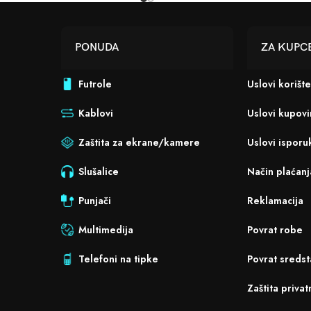
PONUDA
ZA KUPC
Futrole
Uslovi korišt
Kablovi
Uslovi kupov
Zaštita za ekrane/kamere
Uslovi isporu
Slušalice
Način plaćanj
Punjači
Reklamacija
Multimedija
Povrat robe
Telefoni na tipke
Povrat sredst
Zaštita privat