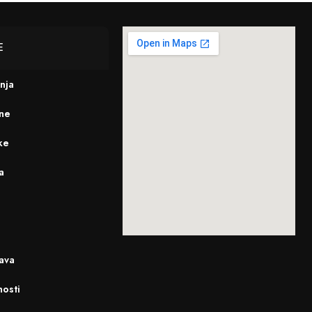
E
enja
ine
ke
a
ava
nosti