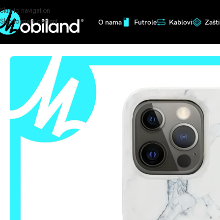
Skip to navigation
Skip to main content
O nama
Futrole
Kablovi
Zašt
Početna
/
Futrole
/
Ukrasne
/
GUESS FUTROLA PINK IPHONE 11 PRO MAX