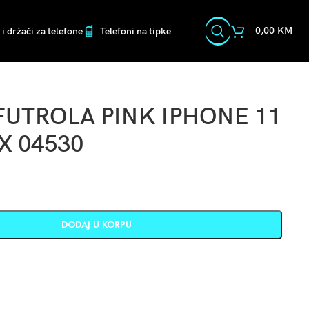
0,00
KM
i držači za telefone
Telefoni na tipke
FUTROLA PINK IPHONE 11
X 04530
DODAJ U KORPU