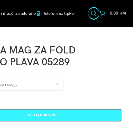
0,00
KM
i držači za telefone
Telefoni na tipke
A MAG ZA FOLD
O PLAVA 05289
DODAJ U KORPU