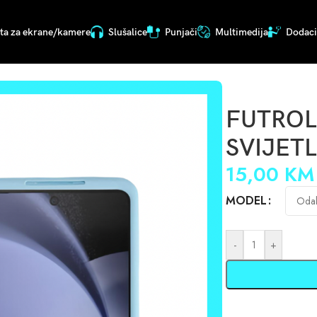
ita za ekrane/kamere
Slušalice
Punjači
Multimedija
Dodaci 
 05289
FUTROL
SVIJETL
15,00
KM
MODEL
-
+