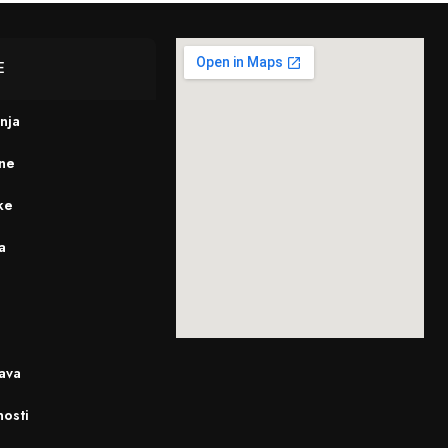
E
enja
ine
ke
a
ava
nosti