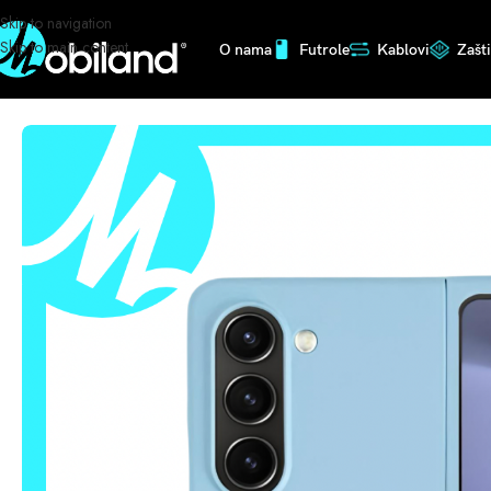
Skip to navigation
Skip to main content
O nama
Futrole
Kablovi
Zašt
Početna
/
Futrole
/
Preklopne
/
FUTROLA MAG ZA FOLD SVIJETLO PLAVA