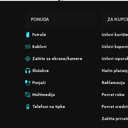
PONUDA
ZA KUPC
Futrole
Uslovi korišt
Kablovi
Uslovi kupov
Zaštita za ekrane/kamere
Uslovi isporu
Slušalice
Način plaćanj
Punjači
Reklamacija
Multimedija
Povrat robe
Telefoni na tipke
Povrat sredst
Zaštita privat