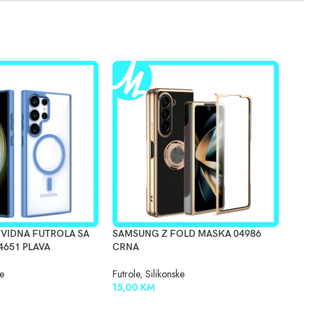
VIDNA FUTROLA SA
SAMSUNG Z FOLD MASKA 04986
SAM
651 PLAVA
CRNA
LILA
ke
Futrole
,
Silikonske
Futro
15,00
KM
15,