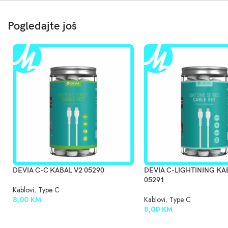
Pogledajte još
DEVIA C-C KABAL V2 05290
DEVIA C-LIGHTINING KA
05291
Kablovi
,
Type C
8,00
KM
Kablovi
,
Type C
8,00
KM