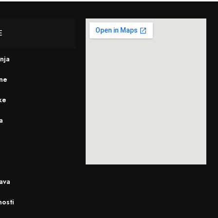
E
enja
ine
ke
a
ava
nosti