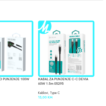
ZO PUNJENJE 100W
KABAL ZA PUNJENJE C-C DEVIA
USB
60W 1.5m 05295
MON
Kablovi
,
Type C
Kabl
15,00
KM
15,