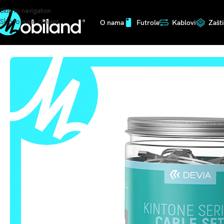
Skip to navigation
Skip to main content
O nama
Futrole
Kablovi
Zašt
Početna
/
Kablovi
/
Iphone
/
DEVIA TYPE-C KBAL V2 04105