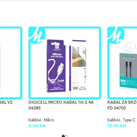
BAL V2
DIGICELL MICRO KABAL 1m 2.4A
KABAL ZA BR
04385
PD 04700
Kablovi
,
Mikro
Kablovi
,
Type C
6,00
KM
15,00
KM