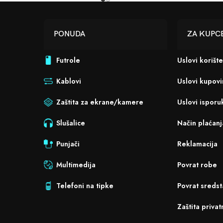
PONUDA
ZA KUPC
Futrole
Uslovi korišt
Kablovi
Uslovi kupov
Zaštita za ekrane/kamere
Uslovi isporu
Slušalice
Način plaćanj
Punjači
Reklamacija
Multimedija
Povrat robe
Telefoni na tipke
Povrat sredst
Zaštita privat