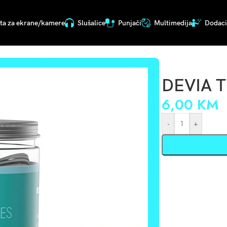
ita za ekrane/kamere
Slušalice
Punjači
Multimedija
Dodaci 
DEVIA T
6,00
KM
-
+