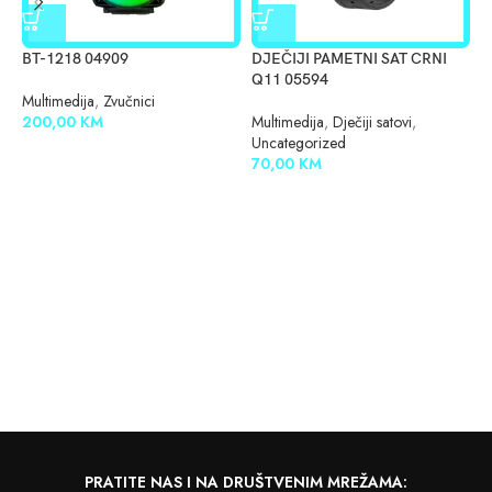
BT-1218 04909
DJEČIJI PAMETNI SAT CRNI
D
Q11 05594
Q
Multimedija
,
Zvučnici
200,00
KM
Multimedija
,
Dječiji satovi
,
M
Uncategorized
U
70,00
KM
7
PRATITE NAS I NA DRUŠTVENIM MREŽAMA: